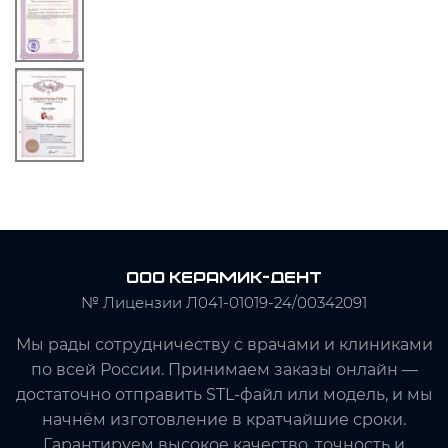
ООО Керамик-Дент
№ Лицензии Л041-01019-24/00342091
Мы рады сотрудничеству с врачами и клиниками
по всей России. Принимаем заказы онлайн —
достаточно отправить STL-файл или модель, и мы
начнём изготовление в кратчайшие сроки.
Гарантируем высокое качество, точность и